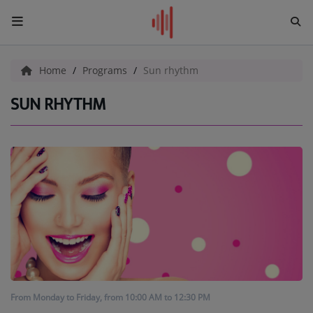
HOME
Home
Programs
Sun rhythm
ADD YOUR PAGE
SUN RHYTHM
CHAT
Radio
NEWS
SHOWS
TEAM
EVENTS
From Monday to Friday, from 10:00 AM to 12:30 PM