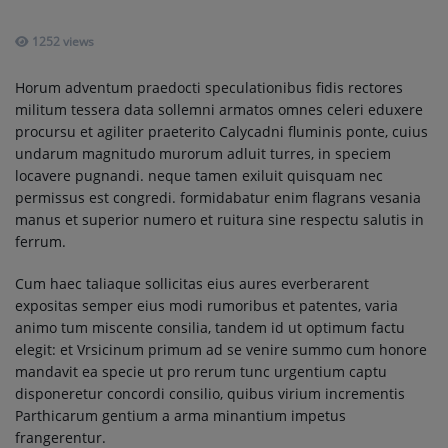
Music
1252 views
TOP 10
Horum adventum praedocti speculationibus fidis rectores
ARTISTS
militum tessera data sollemni armatos omnes celeri eduxere
procursu et agiliter praeterito Calycadni fluminis ponte, cuius
PLAYLIST
undarum magnitudo murorum adluit turres, in speciem
locavere pugnandi. neque tamen exiluit quisquam nec
PLAYED TRACKS
permissus est congredi. formidabatur enim flagrans vesania
manus et superior numero et ruitura sine respectu salutis in
ferrum.
Medias
Cum haec taliaque sollicitas eius aures everberarent
PHOTOS
expositas semper eius modi rumoribus et patentes, varia
animo tum miscente consilia, tandem id ut optimum factu
PODCASTS
elegit: et Vrsicinum primum ad se venire summo cum honore
mandavit ea specie ut pro rerum tunc urgentium captu
VIDEOS
disponeretur concordi consilio, quibus virium incrementis
Parthicarum gentium a arma minantium impetus
frangerentur.